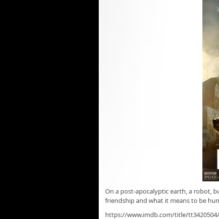
On a post-apocalyptic earth, a robot, bui
friendship and what it means to be hu
https://www.imdb.com/title/tt3420504