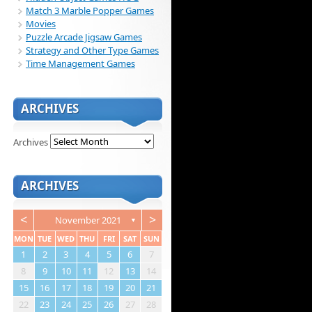
Match 3 Marble Popper Games
Movies
Puzzle Arcade Jigsaw Games
Strategy and Other Type Games
Time Management Games
ARCHIVES
Archives
ARCHIVES
<
>
November 2021
▼
MON
TUE
WED
THU
FRI
SAT
SUN
2
5
7
3
5
1
1
4
7
2
5
7
3
6
1
4
6
2
2
5
1
3
6
1
4
7
2
5
7
3
4
7
3
5
1
3
6
2
4
7
2
5
5
1
4
6
2
4
7
3
5
1
3
6
6
2
5
3
5
1
4
6
2
4
7
7
3
6
1
4
6
2
5
7
3
5
1
2
5
1
3
6
1
4
7
2
5
7
3
3
6
2
4
7
2
5
1
3
6
1
4
7
3
1
2
3
4
5
6
7
12
14
10
12
11
14
12
14
10
13
11
13
12
10
13
11
14
12
14
10
11
14
10
12
10
13
11
14
12
12
11
13
11
14
10
12
10
13
13
12
10
12
11
13
11
14
14
10
13
11
13
12
14
10
12
12
10
13
11
14
12
14
10
10
13
11
14
12
10
13
11
14
10
9
8
8
9
8
9
9
8
8
9
8
9
9
8
9
8
9
8
9
8
9
8
9
8
8
9
9
9
8
8
8
9
10
11
12
13
14
16
19
21
17
19
15
15
18
21
16
19
21
17
20
15
18
20
16
16
19
15
17
20
15
18
21
16
19
21
17
18
21
17
19
15
17
20
16
18
21
16
19
19
15
18
20
16
18
21
17
19
15
17
20
20
16
19
17
19
15
18
20
16
18
21
21
17
20
15
18
20
16
19
21
17
19
15
16
19
15
17
20
15
18
21
16
19
21
17
17
20
16
18
21
16
19
15
17
20
15
18
21
17
15
16
17
18
19
20
21
23
26
28
24
26
22
22
25
28
23
26
28
24
27
22
25
27
23
23
26
22
24
27
22
25
28
23
26
28
24
25
28
24
26
22
24
27
23
25
28
23
26
26
22
25
27
23
25
28
24
26
22
24
27
27
23
26
24
26
22
25
27
23
25
28
28
24
27
22
25
27
23
26
28
24
26
22
23
26
22
24
27
22
25
28
23
26
28
24
24
27
23
25
28
23
26
22
24
27
22
25
28
24
22
23
24
25
26
27
28