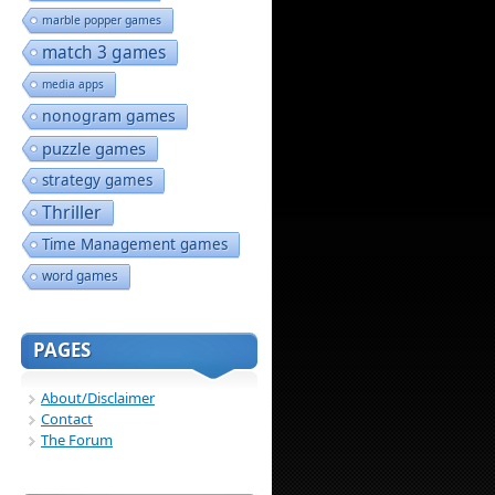
marble popper games
match 3 games
media apps
nonogram games
puzzle games
strategy games
Thriller
Time Management games
word games
PAGES
About/Disclaimer
Contact
The Forum