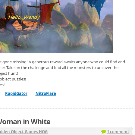
e gone missing! A generous reward awaits anyone who could find and
r. Take on the challenge and find all the monsters to uncover the
bject hunt!
object puzzles!
es!
RapidGator
NitroFlare
 Woman in White
idden Object Games HOG
1 comment