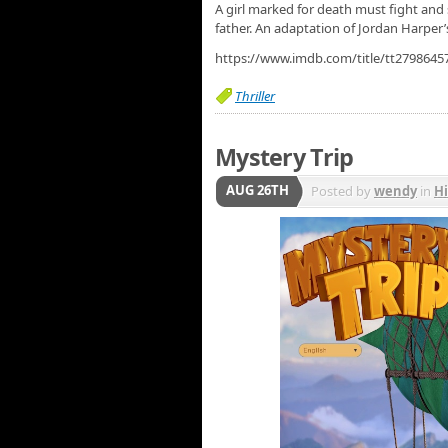
A girl marked for death must fight and 
father. An adaptation of Jordan Harper
https://www.imdb.com/title/tt2798645
Thriller
Mystery Trip
AUG 26TH
Posted by
wendy
in
H