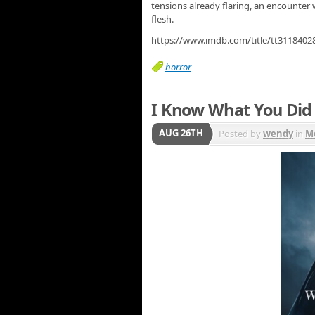
tensions already flaring, an encounter w
flesh.
https://www.imdb.com/title/tt3118402
horror
I Know What You Did
AUG 26TH
Posted by
wendy
in
M