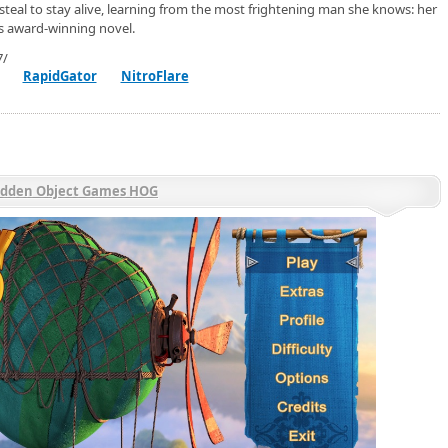
steal to stay alive, learning from the most frightening man she knows: her
’s award-winning novel.
7/
RapidGator
NitroFlare
idden Object Games HOG