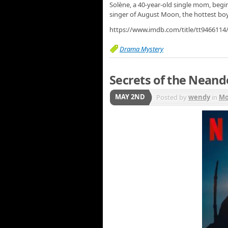
Solène, a 40-year-old single mom, beg
singer of August Moon, the hottest bo
https://www.imdb.com/title/tt9466114
Drama Mystery
Secrets of the Neand
MAY 2ND
Posted by
wendy
in
Mo