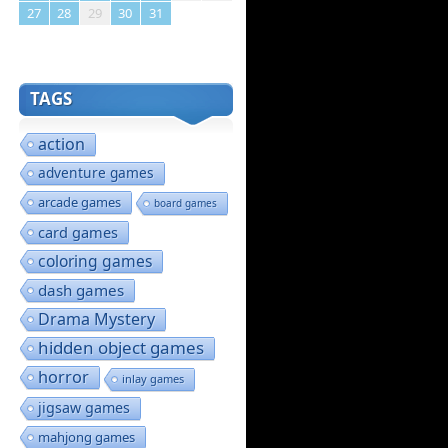
30
31
29
30
31
29
30
29
29
30
31
31
29
30
30
29
30
31
29
30
31
29
30
31
29
30
31
29
29
29
30
31
30
30
29
29
31
27
28
29
30
31
TAGS
action
adventure games
arcade games
board games
card games
coloring games
dash games
Drama Mystery
hidden object games
horror
inlay games
jigsaw games
mahjong games