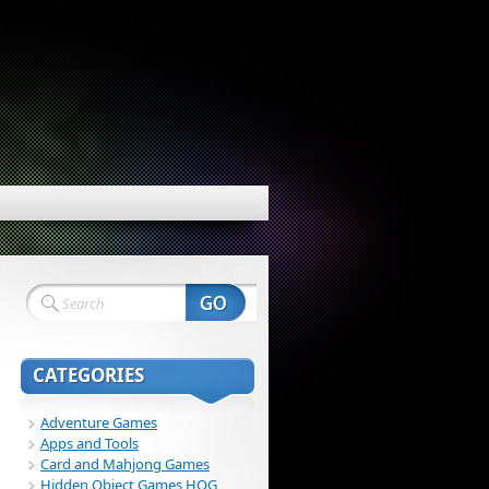
CATEGORIES
Adventure Games
Apps and Tools
Card and Mahjong Games
Hidden Object Games HOG