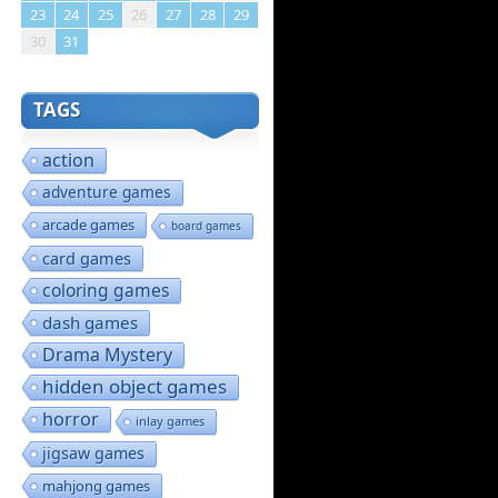
30
31
29
30
31
29
30
29
29
30
31
31
29
30
30
29
30
31
30
31
29
30
31
29
30
31
29
29
29
30
31
30
30
29
29
31
23
24
25
26
27
28
29
30
31
TAGS
action
adventure games
arcade games
board games
card games
coloring games
dash games
Drama Mystery
hidden object games
horror
inlay games
jigsaw games
mahjong games