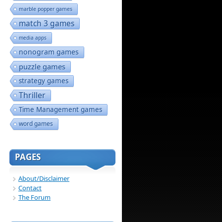
marble popper games
match 3 games
media apps
nonogram games
puzzle games
strategy games
Thriller
Time Management games
word games
PAGES
About/Disclaimer
Contact
The Forum