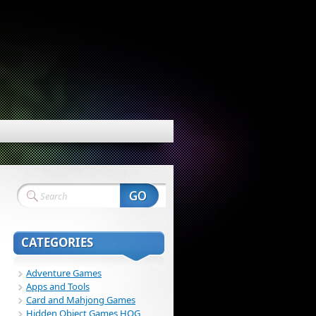
CATEGORIES
Adventure Games
Apps and Tools
Card and Mahjong Games
Hidden Object Games HOG