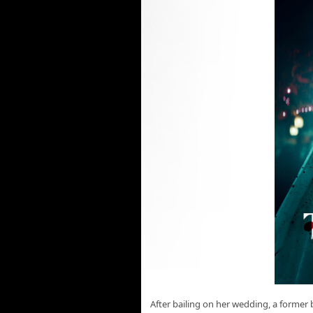
After bailing on her wedding, a former 