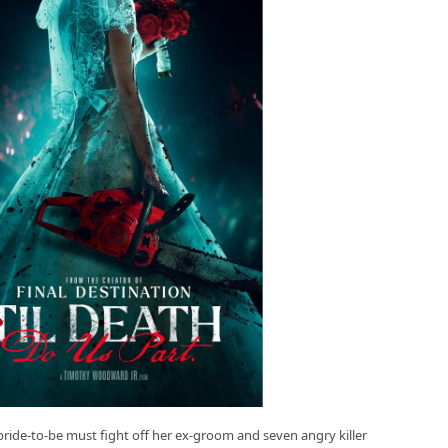
1
1
1
1
1
1
1
1
1
1
1
1
1
1
1
1
2
2
2
1
1
1
2
2
2
1
2
1
2
1
1
2
1
2
2
1
1
2
1
2
2
1
2
1
2
1
3
1
3
1
3
2
2
1
2
3
1
3
3
1
2
3
1
1
2
3
1
2
2
1
3
1
2
3
3
2
2
1
3
1
1
2
3
1
3
2
3
1
2
3
2
4
2
1
4
2
4
3
1
3
2
3
1
4
2
4
1
4
2
3
1
4
2
2
1
3
1
4
2
3
3
2
4
2
1
3
1
4
4
3
1
3
2
4
2
2
3
1
4
2
4
3
1
4
2
3
1
4
3
5
1
3
2
5
3
5
1
4
2
4
3
1
4
2
5
3
5
1
2
5
1
3
4
2
5
3
3
2
4
2
5
1
3
1
4
4
3
5
1
3
2
4
2
5
5
1
4
2
4
3
5
1
3
3
1
4
2
5
3
5
1
1
4
2
5
3
1
4
2
5
1
1
4
6
2
4
3
6
1
4
6
2
5
3
5
1
1
4
2
5
3
6
1
4
6
2
3
6
2
4
5
1
3
6
1
4
4
3
5
1
3
6
2
4
2
5
5
1
4
6
2
4
3
5
1
3
6
6
2
5
3
5
1
4
6
2
4
1
4
2
5
3
6
1
4
6
2
2
5
1
3
6
1
4
2
5
3
6
2
3
6
8
4
6
2
2
5
8
3
6
8
4
7
2
5
7
3
3
6
2
4
7
2
5
8
3
6
8
4
5
8
4
6
2
7
3
5
8
3
6
6
2
5
7
3
5
8
4
6
2
4
7
7
3
6
8
4
6
2
5
7
3
5
8
8
4
7
2
5
7
3
6
8
4
6
2
3
6
2
4
7
2
5
8
3
6
8
4
4
7
3
5
8
3
6
2
4
7
2
5
8
4
4
7
9
5
7
3
3
6
9
4
7
9
5
8
3
6
8
4
4
7
3
5
8
3
6
9
4
7
9
5
6
9
5
7
3
8
4
6
9
4
7
7
3
6
8
4
6
9
5
7
3
5
8
8
4
7
9
5
7
3
6
8
4
6
9
9
5
8
3
6
8
4
7
9
5
7
3
4
7
3
5
8
3
6
9
4
7
9
5
5
8
4
6
9
4
7
3
5
8
3
6
9
5
10
10
10
10
10
10
10
10
10
10
10
10
10
10
10
10
5
8
6
8
4
4
7
5
8
6
9
4
7
9
5
5
8
4
6
9
4
7
5
8
6
7
6
8
4
9
5
7
5
8
8
4
7
9
5
7
6
8
4
6
9
9
5
8
6
8
4
7
9
5
7
6
9
4
7
9
5
8
6
8
4
5
8
4
6
9
4
7
5
8
6
6
9
5
7
5
8
4
6
9
4
7
6
11
11
11
10
10
10
11
11
11
10
11
10
11
10
10
11
10
11
11
10
10
11
10
11
11
10
11
10
11
6
9
7
9
5
5
8
6
9
7
5
8
6
6
9
5
7
5
8
6
9
7
8
7
9
5
6
8
6
9
9
5
8
6
8
7
9
5
7
6
9
7
9
5
8
6
8
7
5
8
6
9
7
9
5
6
9
5
7
5
8
6
9
7
7
6
8
6
9
5
7
5
8
7
10
12
10
12
10
12
11
11
10
11
12
10
12
12
10
11
12
10
10
11
12
10
11
11
10
12
10
11
12
12
11
11
10
12
10
10
11
12
10
12
11
12
10
11
12
7
8
6
6
9
7
8
6
9
7
7
6
8
6
9
7
8
9
8
6
7
9
7
6
9
7
9
8
6
8
7
8
6
9
7
9
8
6
9
7
8
6
7
6
8
6
9
7
8
8
7
9
7
6
8
6
9
8
11
13
11
10
13
11
13
12
10
12
11
12
10
13
11
13
10
13
11
12
10
13
11
11
10
12
10
13
11
12
12
11
13
11
10
12
10
13
13
12
10
12
11
13
11
11
12
10
13
11
13
12
10
13
11
12
10
13
8
9
7
7
8
9
7
8
8
7
9
7
8
9
9
7
8
8
7
8
9
7
9
8
9
7
8
9
7
8
9
7
8
7
9
7
8
9
9
8
8
7
9
7
9
10
13
15
11
13
12
15
10
13
15
11
14
12
14
10
10
13
11
14
12
15
10
13
15
11
12
15
11
13
14
10
12
15
10
13
13
12
14
10
12
15
11
13
11
14
14
10
13
15
11
13
12
14
10
12
15
15
11
14
12
14
10
13
15
11
13
10
13
11
14
12
15
10
13
15
11
11
14
10
12
15
10
13
11
14
12
15
11
9
9
9
9
9
9
9
9
9
9
9
9
9
9
9
11
14
16
12
14
10
10
13
16
11
14
16
12
15
10
13
15
11
11
14
10
12
15
10
13
16
11
14
16
12
13
16
12
14
10
15
11
13
16
11
14
14
10
13
15
11
13
16
12
14
10
12
15
15
11
14
16
12
14
10
13
15
11
13
16
16
12
15
10
13
15
11
14
16
12
14
10
11
14
10
12
15
10
13
16
11
14
16
12
12
15
11
13
16
11
14
10
12
15
10
13
16
12
12
15
17
13
15
11
11
14
17
12
15
17
13
16
11
14
16
12
12
15
11
13
16
11
14
17
12
15
17
13
14
17
13
15
11
16
12
14
17
12
15
15
11
14
16
12
14
17
13
15
11
13
16
16
12
15
17
13
15
11
14
16
12
14
17
17
13
16
11
14
16
12
15
17
13
15
11
12
15
11
13
16
11
14
17
12
15
17
13
13
16
12
14
17
12
15
11
13
16
11
14
17
13
13
16
18
14
16
12
12
15
18
13
16
18
14
17
12
15
17
13
13
16
12
14
17
12
15
18
13
16
18
14
15
18
14
16
12
17
13
15
18
13
16
16
12
15
17
13
15
18
14
16
12
14
17
17
13
16
18
14
16
12
15
17
13
15
18
18
14
17
12
15
17
13
16
18
14
16
12
13
16
12
14
17
12
15
18
13
16
18
14
14
17
13
15
18
13
16
12
14
17
12
15
18
14
14
17
19
15
17
13
13
16
19
14
17
19
15
18
13
16
18
14
14
17
13
15
18
13
16
19
14
17
19
15
16
19
15
17
13
18
14
16
19
14
17
17
13
16
18
14
16
19
15
17
13
15
18
18
14
17
19
15
17
13
16
18
14
16
19
19
15
18
13
16
18
14
17
19
15
17
13
14
17
13
15
18
13
16
19
14
17
19
15
15
18
14
16
19
14
17
13
15
18
13
16
19
15
15
18
20
16
18
14
14
17
20
15
18
20
16
19
14
17
19
15
15
18
14
16
19
14
17
20
15
18
20
16
17
20
16
18
14
19
15
17
20
15
18
18
14
17
19
15
17
20
16
18
14
16
19
19
15
18
20
16
18
14
17
19
15
17
20
20
16
19
14
17
19
15
18
20
16
18
14
15
18
14
16
19
14
17
20
15
18
20
16
16
19
15
17
20
15
18
14
16
19
14
17
20
16
bride-to-be must fight off her ex-groom and seven angry killer
17
20
22
18
20
16
16
19
22
17
20
22
18
21
16
19
21
17
17
20
16
18
21
16
19
22
17
20
22
18
19
22
18
20
16
21
17
19
22
17
20
20
16
19
21
17
19
22
18
20
16
18
21
21
17
20
22
18
20
16
19
21
17
19
22
22
18
21
16
19
21
17
20
22
18
20
16
17
20
16
18
21
16
19
22
17
20
22
18
18
21
17
19
22
17
20
16
18
21
16
19
22
18
18
21
23
19
21
17
17
20
23
18
21
23
19
22
17
20
22
18
18
21
17
19
22
17
20
23
18
21
23
19
20
23
19
21
17
22
18
20
23
18
21
21
17
20
22
18
20
23
19
21
17
19
22
22
18
21
23
19
21
17
20
22
18
20
23
23
19
22
17
20
22
18
21
23
19
21
17
18
21
17
19
22
17
20
23
18
21
23
19
19
22
18
20
23
18
21
17
19
22
17
20
23
19
19
22
24
20
22
18
18
21
24
19
22
24
20
23
18
21
23
19
19
22
18
20
23
18
21
24
19
22
24
20
21
24
20
22
18
23
19
21
24
19
22
22
18
21
23
19
21
24
20
22
18
20
23
23
19
22
24
20
22
18
21
23
19
21
24
24
20
23
18
21
23
19
22
24
20
22
18
19
22
18
20
23
18
21
24
19
22
24
20
20
23
19
21
24
19
22
18
20
23
18
21
24
20
20
23
25
21
23
19
19
22
25
20
23
25
21
24
19
22
24
20
20
23
19
21
24
19
22
25
20
23
25
21
22
25
21
23
19
24
20
22
25
20
23
23
19
22
24
20
22
25
21
23
19
21
24
24
20
23
25
21
23
19
22
24
20
22
25
25
21
24
19
22
24
20
23
25
21
23
19
20
23
19
21
24
19
22
25
20
23
25
21
21
24
20
22
25
20
23
19
21
24
19
22
25
21
21
24
26
22
24
20
20
23
26
21
24
26
22
25
20
23
25
21
21
24
20
22
25
20
23
26
21
24
26
22
23
26
22
24
20
25
21
23
26
21
24
24
20
23
25
21
23
26
22
24
20
22
25
25
21
24
26
22
24
20
23
25
21
23
26
26
22
25
20
23
25
21
24
26
22
24
20
21
24
20
22
25
20
23
26
21
24
26
22
22
25
21
23
26
21
24
20
22
25
20
23
26
22
22
25
27
23
25
21
21
24
27
22
25
27
23
26
21
24
26
22
22
25
21
23
26
21
24
27
22
25
27
23
24
27
23
25
21
26
22
24
27
22
25
25
21
24
26
22
24
27
23
25
21
23
26
26
22
25
27
23
25
21
24
26
22
24
27
27
23
26
21
24
26
22
25
27
23
25
21
22
25
21
23
26
21
24
27
22
25
27
23
23
26
22
24
27
22
25
21
23
26
21
24
27
23