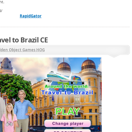
ht.
24
27
29
25
27
23
23
26
29
24
27
29
25
28
23
26
28
24
24
27
23
25
28
23
26
29
24
27
29
25
26
29
25
27
23
28
24
26
29
24
27
27
23
26
28
24
26
29
25
27
23
25
28
28
24
27
29
25
27
23
26
28
24
26
29
25
28
23
26
28
24
27
29
25
27
23
24
27
23
25
28
23
26
29
24
27
29
25
25
28
24
26
29
24
27
23
25
28
23
26
29
25
25
28
30
26
28
24
24
27
30
25
28
30
26
29
24
27
29
25
25
28
24
26
29
24
27
30
25
28
30
26
27
30
26
28
24
29
25
27
30
25
28
28
24
27
29
25
27
30
26
28
24
26
29
25
28
30
26
28
24
27
29
25
27
30
26
29
24
27
29
25
28
30
26
28
24
25
28
24
26
29
24
27
30
25
28
30
26
26
29
25
27
30
25
28
24
26
29
24
27
30
26
26
29
27
29
25
25
28
31
26
29
27
30
25
28
30
26
26
29
25
27
30
25
28
31
26
29
27
28
31
27
29
25
30
26
28
31
26
29
25
28
30
26
28
31
27
29
25
27
30
26
29
27
29
25
28
30
26
28
31
27
30
25
28
30
26
29
27
29
25
26
29
25
27
30
25
28
31
26
29
27
27
30
26
28
31
26
29
25
27
30
25
28
31
27
27
30
28
30
26
26
29
27
30
28
31
26
29
27
27
30
26
28
31
26
29
27
30
28
29
28
30
26
31
27
29
27
30
26
29
27
29
28
30
26
28
31
27
30
28
30
26
29
27
29
28
31
26
29
27
30
28
30
26
27
30
26
28
31
26
29
27
30
28
28
31
27
29
27
30
26
28
31
26
28
28
31
29
27
27
30
28
31
29
27
30
28
28
31
27
29
27
30
28
31
29
29
27
28
30
28
31
27
30
28
30
29
27
29
28
31
29
27
30
28
30
29
27
30
28
31
29
27
28
31
27
29
27
30
28
31
29
28
30
28
31
27
29
27
29
29
30
28
28
31
29
30
28
31
29
28
30
28
31
29
30
30
28
29
29
28
31
29
30
28
30
29
30
28
31
29
30
28
31
29
30
28
29
28
30
28
31
29
30
29
29
28
30
28
30
8/
31
30
30
31
30
30
30
31
30
31
30
31
30
31
30
31
30
30
30
31
30
30
31
31
31
31
31
31
31
31
31
RapidGator
el to Brazil CE
dden Object Games HOG