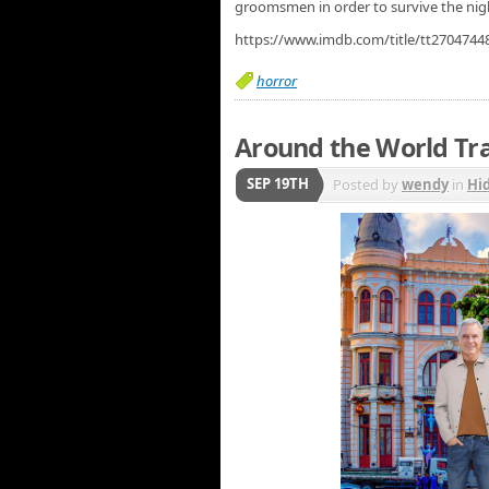
groomsmen in order to survive the nig
https://www.imdb.com/title/tt2704744
horror
Around the World Trav
SEP 19TH
Posted by
wendy
in
Hi