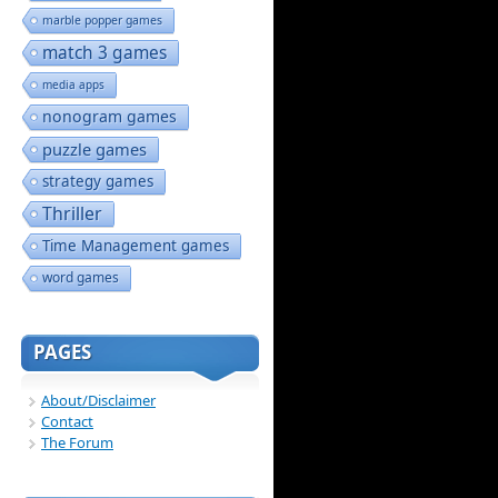
marble popper games
match 3 games
media apps
nonogram games
puzzle games
strategy games
Thriller
Time Management games
word games
PAGES
About/Disclaimer
Contact
The Forum