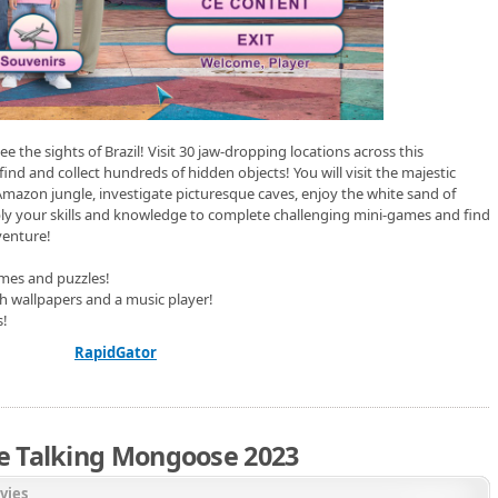
ee the sights of Brazil! Visit 30 jaw-dropping locations across this
ind and collect hundreds of hidden objects! You will visit the majestic
mazon jungle, investigate picturesque caves, enjoy the white sand of
ly your skills and knowledge to complete challenging mini-games and find
venture!
ames and puzzles!
h wallpapers and a music player!
s!
RapidGator
e Talking Mongoose 2023
vies