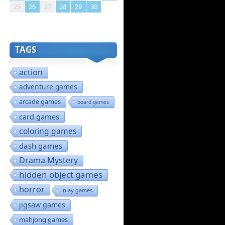
30
31
29
30
31
29
30
29
29
30
31
31
29
30
30
29
30
31
29
30
31
29
30
31
29
30
31
29
29
29
30
31
30
30
29
29
31
25
26
27
28
29
30
TAGS
action
adventure games
arcade games
board games
card games
coloring games
dash games
Drama Mystery
hidden object games
horror
inlay games
jigsaw games
mahjong games