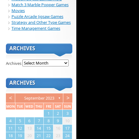
Match 3 Marble Popper Games
Movies
Puzzle Arcade Jigsaw Games
Strategy and Other Type Games
Time Management Games
ARCHIVES
Archives
ARCHIVES
<
>
September 2023
▼
MON
TUE
WED
THU
FRI
SAT
SUN
2
5
7
3
5
1
1
4
7
2
5
7
3
6
1
4
6
2
2
5
1
3
6
1
4
7
2
5
7
3
4
7
3
5
1
6
2
4
7
2
5
5
1
4
6
2
4
7
3
5
1
3
6
6
2
5
7
3
5
1
4
6
2
4
7
7
3
6
1
4
6
2
5
7
3
5
1
2
5
1
3
6
1
4
7
2
5
7
3
3
6
2
4
7
2
5
1
3
6
1
4
7
3
1
2
3
12
14
10
12
11
14
12
14
10
13
11
13
12
10
13
11
14
12
14
10
11
14
10
12
13
11
14
12
12
11
13
11
14
10
12
10
13
13
12
14
10
12
11
13
11
14
14
10
13
11
13
12
14
10
12
12
10
13
11
14
12
14
10
10
13
11
14
12
10
13
11
14
10
9
8
8
9
8
9
9
8
8
9
8
9
9
8
9
8
9
8
9
8
9
8
9
8
8
9
9
9
8
8
4
5
6
7
8
9
10
16
19
21
17
19
15
15
18
21
16
19
21
17
20
15
18
20
16
16
19
15
17
20
15
18
21
16
19
21
17
18
21
17
19
15
20
16
18
21
16
19
19
15
18
20
16
18
21
17
19
15
17
20
20
16
19
21
17
19
15
18
20
16
18
21
21
17
20
15
18
20
16
19
21
17
19
15
16
19
15
17
20
15
18
21
16
19
21
17
17
20
16
18
21
16
19
15
17
20
15
18
21
17
11
12
13
14
15
16
17
23
26
28
24
26
22
22
25
28
23
26
28
24
27
22
25
27
23
23
26
22
24
27
22
25
28
23
26
28
24
25
28
24
26
22
27
23
25
28
23
26
26
22
25
27
23
25
28
24
26
22
24
27
27
23
26
28
24
26
22
25
27
23
25
28
28
24
27
22
25
27
23
26
28
24
26
22
23
26
22
24
27
22
25
28
23
26
28
24
24
27
23
25
28
23
26
22
24
27
22
25
28
24
18
19
20
21
22
23
24