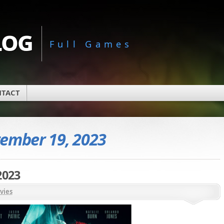
log
Full Games
TACT
ember 19, 2023
2023
vies