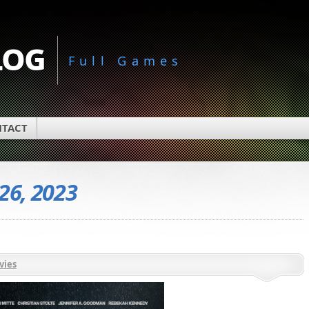
log
Full Games
TACT
 26, 2023
vies