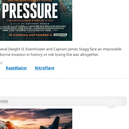
neral Dwight D. Eisenhower and Captain James Stagg face an impossible
rne invasion in history or risk losing the war altogether.
1/
RapidGator
NitroFlare
vies