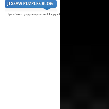
JIGSAW PUZZLES BLOG
https://wendysjigsawpuzzles.blogspot.com/