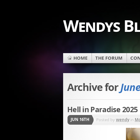
Wendys B
HOME
THE FORUM
CON
Archive for
June
Hell in Paradise 2025
JUN 16TH
Posted by
wendy
in
Mo