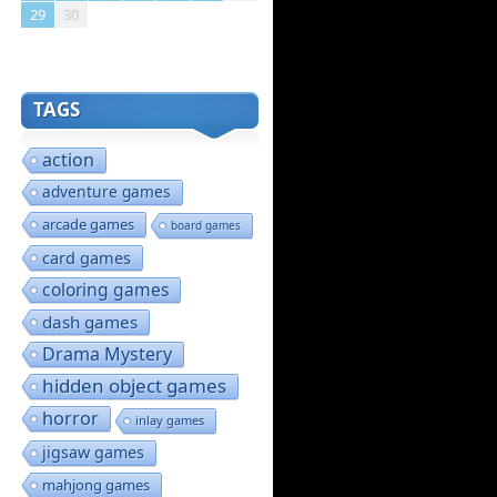
30
31
29
30
31
29
30
29
29
30
31
31
29
30
30
29
30
31
29
30
31
29
30
31
29
30
31
29
29
29
30
31
30
30
29
29
31
29
30
TAGS
action
adventure games
arcade games
board games
card games
coloring games
dash games
Drama Mystery
hidden object games
horror
inlay games
jigsaw games
mahjong games