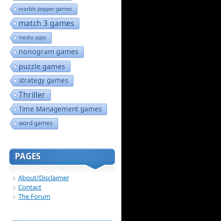
marble popper games
match 3 games
media apps
nonogram games
puzzle games
strategy games
Thriller
Time Management games
word games
PAGES
About/Disclaimer
Contact
The Forum