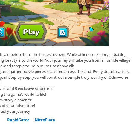
th laid before him—he forges his own. While others seek glory in battle,
ing beauty into the world. Your journey will take you from a humble village
grand temple to Odin must rise above all!
 and gather puzzle pieces scattered across the land. Every detail matters,
goal. Step by step, you will construct a temple truly worthy of Odin—one
!
els and 5 exclusive structures!
 the game’s world to life!
ew story elements!
s of your adventure!
 aid your journey!
RapidGator
NitroFlare