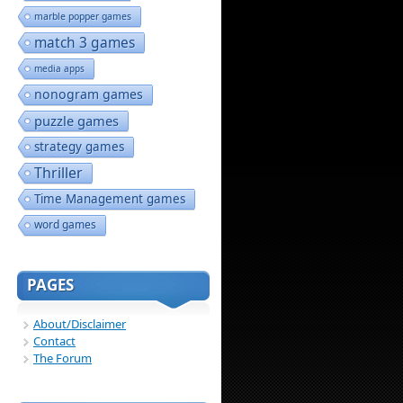
marble popper games
match 3 games
media apps
nonogram games
puzzle games
strategy games
Thriller
Time Management games
word games
PAGES
About/Disclaimer
Contact
The Forum