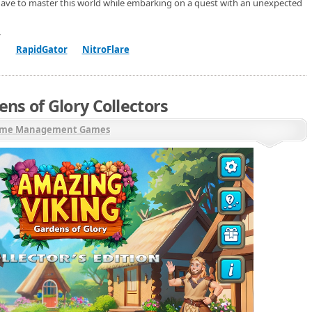
have to master this world while embarking on a quest with an unexpected
24
27
29
25
27
23
23
26
29
24
27
29
25
28
23
28
24
24
27
23
25
28
23
26
29
24
27
29
25
26
29
25
27
23
25
28
24
26
29
24
27
27
23
26
28
24
26
29
25
27
23
25
28
28
24
27
29
25
27
23
26
28
24
26
29
25
28
23
26
28
24
27
29
25
27
23
24
27
23
25
28
23
26
29
24
27
29
25
25
28
24
26
29
24
27
23
25
28
23
26
29
25
25
28
30
26
28
24
24
27
30
25
28
30
26
29
24
29
25
25
28
24
26
29
24
27
30
25
28
30
26
27
30
26
28
24
26
29
25
27
30
25
28
28
24
27
29
25
27
30
26
28
24
26
29
25
28
30
26
28
24
27
29
25
27
30
26
29
24
27
29
25
28
30
26
28
24
25
28
24
26
29
24
27
30
25
28
30
26
26
29
25
27
30
25
28
24
26
29
24
27
30
26
26
29
27
29
25
25
28
31
26
29
27
30
25
30
26
26
29
25
27
30
25
28
31
26
29
27
28
31
27
29
25
27
30
26
28
31
26
29
25
28
30
26
28
31
27
29
25
27
30
26
29
27
29
25
28
30
26
28
31
27
30
25
28
30
26
29
27
29
25
26
29
25
27
30
25
28
31
26
29
27
27
30
26
28
31
26
29
25
27
30
25
28
31
27
27
30
28
30
26
26
29
27
30
28
31
26
27
27
30
26
28
31
26
29
27
30
28
29
28
30
26
28
31
27
29
27
30
26
29
27
29
28
30
26
28
31
27
30
28
30
26
29
27
29
28
31
26
29
27
30
28
30
26
27
30
26
28
31
26
29
27
30
28
28
31
27
29
27
30
26
28
31
26
28
28
31
29
27
27
30
28
31
29
27
28
28
31
27
29
27
30
28
31
29
29
27
29
28
30
28
31
27
30
28
30
29
27
29
28
31
29
27
30
28
30
29
27
30
28
31
29
27
28
31
27
29
27
30
28
31
29
28
30
28
31
27
29
27
29
29
30
28
28
31
29
30
28
29
28
30
28
31
29
30
30
28
30
29
29
28
31
29
30
28
30
29
30
28
31
29
30
28
31
29
30
28
29
28
30
28
31
29
30
29
29
28
30
28
30
31
30
30
31
30
30
30
31
30
31
30
31
30
31
30
31
30
30
30
31
30
30
31
31
31
31
31
31
31
31
31
/
RapidGator
NitroFlare
ns of Glory Collectors
ime Management Games