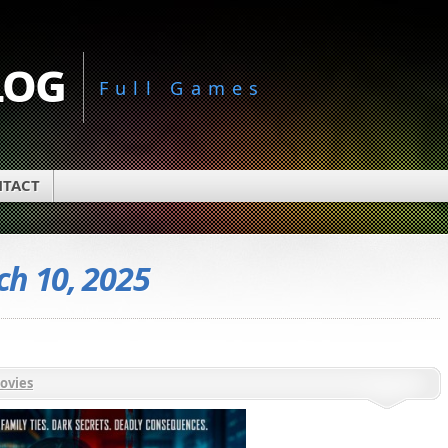
log
Full Games
TACT
h 10, 2025
ovies