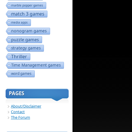
marble popper games
match 3 games
media apps
nonogram games
puzzle games
strategy games
Thriller
Time Management games
word games
PAGES
About/Disclaimer
Contact
The Forum