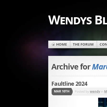
Wendys B
HOME
THE FORUM
CON
Archive for
Marc
Faultline 2024
MAR 10TH
Posted by
wendy
in
M