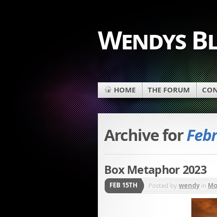
Wendys B
HOME
THE FORUM
CON
Archive for
Febr
Box Metaphor 2023
FEB 15TH
Posted by
wendy
in
Mo