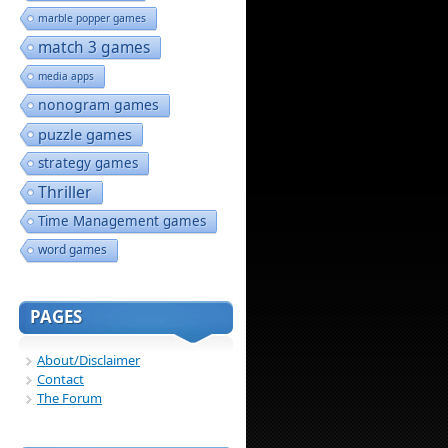
marble popper games
match 3 games
media apps
nonogram games
puzzle games
strategy games
Thriller
Time Management games
word games
PAGES
About/Disclaimer
Contact
The Forum