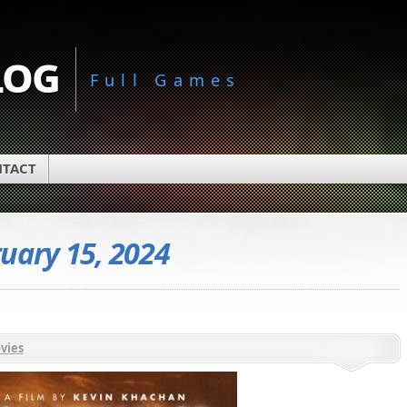
log
Full Games
TACT
uary 15, 2024
vies