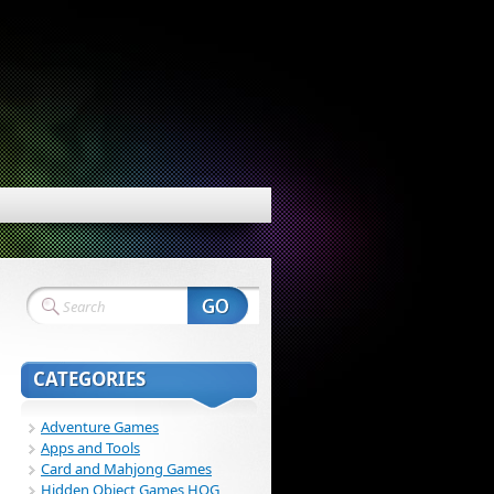
CATEGORIES
Adventure Games
Apps and Tools
Card and Mahjong Games
Hidden Object Games HOG