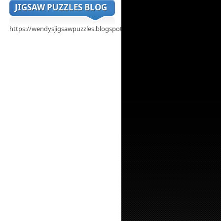
JIGSAW PUZZLES BLOG
https://wendysjigsawpuzzles.blogspot.com/