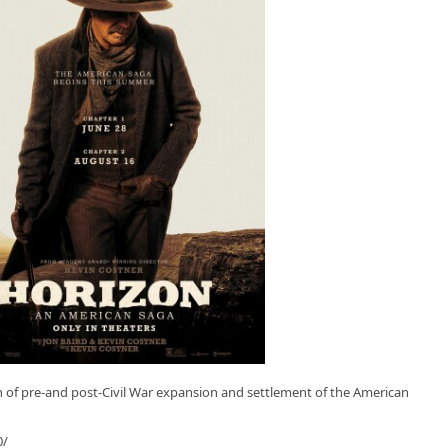
1
1
1
1
1
1
1
1
1
1
1
1
1
1
1
2
2
2
1
1
1
2
2
1
2
1
2
1
1
2
1
2
2
1
1
2
1
2
2
1
2
1
2
1
3
1
3
1
3
2
2
1
2
1
3
3
1
2
3
1
1
2
3
1
2
2
1
3
1
2
3
3
2
2
1
3
1
1
2
3
1
3
2
3
1
2
3
2
4
2
1
4
2
4
3
1
3
2
3
1
2
4
1
4
2
3
1
4
2
2
1
3
1
4
2
3
3
2
4
2
1
3
1
4
4
3
1
3
2
4
2
2
3
1
4
2
4
3
1
4
2
3
1
4
3
5
1
3
2
5
3
5
1
4
2
4
3
1
4
2
3
5
1
2
5
1
3
1
4
2
5
3
3
2
4
2
5
1
3
1
4
4
3
5
1
3
2
4
2
5
5
1
4
2
4
3
5
1
3
3
1
4
2
5
3
5
1
1
4
2
5
3
1
4
2
5
1
1
4
6
2
4
3
6
1
4
6
2
5
3
5
1
1
4
2
5
3
1
4
6
2
3
6
2
4
2
5
1
3
6
1
4
4
3
5
1
3
6
2
4
2
5
5
1
4
6
2
4
3
5
1
3
6
6
2
5
3
5
1
4
6
2
4
1
4
2
5
3
6
1
4
6
2
2
5
1
3
6
1
4
2
5
3
6
2
3
6
8
4
6
2
2
5
8
3
6
8
4
7
2
5
7
3
3
6
2
4
7
2
5
3
6
8
4
5
8
4
6
2
4
7
3
5
8
3
6
6
2
5
7
3
5
8
4
6
2
4
7
7
3
6
8
4
6
2
5
7
3
5
8
8
4
7
2
5
7
3
6
8
4
6
2
3
6
2
4
7
2
5
8
3
6
8
4
4
7
3
5
8
3
6
2
4
7
2
5
8
4
4
7
9
5
7
3
3
6
9
4
7
9
5
8
3
6
8
4
4
7
3
5
8
3
6
4
7
9
5
6
9
5
7
3
5
8
4
6
9
4
7
7
3
6
8
4
6
9
5
7
3
5
8
8
4
7
9
5
7
3
6
8
4
6
9
9
5
8
3
6
8
4
7
9
5
7
3
4
7
3
5
8
3
6
9
4
7
9
5
5
8
4
6
9
4
7
3
5
8
3
6
9
5
10
10
10
10
10
10
10
10
10
10
10
10
10
10
10
5
8
6
8
4
4
7
5
8
6
9
4
7
9
5
5
8
4
6
9
4
7
5
8
6
7
6
8
4
6
9
5
7
5
8
8
4
7
9
5
7
6
8
4
6
9
9
5
8
6
8
4
7
9
5
7
6
9
4
7
9
5
8
6
8
4
5
8
4
6
9
4
7
5
8
6
6
9
5
7
5
8
4
6
9
4
7
6
11
11
11
10
10
10
11
11
10
11
10
11
10
10
11
10
11
11
10
10
11
10
11
11
10
11
10
11
6
9
7
9
5
5
8
6
9
7
5
8
6
6
9
5
7
5
8
6
9
7
8
7
9
5
7
6
8
6
9
9
5
8
6
8
7
9
5
7
6
9
7
9
5
8
6
8
7
5
8
6
9
7
9
5
6
9
5
7
5
8
6
9
7
7
6
8
6
9
5
7
5
8
7
10
12
10
12
10
12
11
11
10
11
10
12
12
10
11
12
10
10
11
12
10
11
11
10
12
10
11
12
12
11
11
10
12
10
10
11
12
10
12
11
12
10
11
12
7
8
6
6
9
7
8
6
9
7
7
6
8
6
9
7
8
9
8
6
8
7
9
7
6
9
7
9
8
6
8
7
8
6
9
7
9
8
6
9
7
8
6
7
6
8
6
9
7
8
8
7
9
7
6
8
6
9
8
11
13
11
10
13
11
13
12
10
12
11
12
10
11
13
10
13
11
12
10
13
11
11
10
12
10
13
11
12
12
11
13
11
10
12
10
13
13
12
10
12
11
13
11
11
12
10
13
11
13
12
10
13
11
12
10
13
8
9
7
7
8
9
7
8
8
7
9
7
8
9
9
7
9
8
8
7
8
9
7
9
8
9
7
8
9
7
8
9
7
8
7
9
7
8
9
9
8
8
7
9
7
9
an of pre-and post-Civil War expansion and settlement of the American
10
13
15
11
13
12
15
10
13
15
11
14
12
14
10
10
13
11
14
12
10
13
15
11
12
15
11
13
11
14
10
12
15
10
13
13
12
14
10
12
15
11
13
11
14
14
10
13
15
11
13
12
14
10
12
15
15
11
14
12
14
10
13
15
11
13
10
13
11
14
12
15
10
13
15
11
11
14
10
12
15
10
13
11
14
12
15
11
9
9
9
9
9
9
9
9
9
9
9
9
9
9
9
11
14
16
12
14
10
10
13
16
11
14
16
12
15
10
13
15
11
11
14
10
12
15
10
13
11
14
16
12
13
16
12
14
10
12
15
11
13
16
11
14
14
10
13
15
11
13
16
12
14
10
12
15
15
11
14
16
12
14
10
13
15
11
13
16
16
12
15
10
13
15
11
14
16
12
14
10
11
14
10
12
15
10
13
16
11
14
16
12
12
15
11
13
16
11
14
10
12
15
10
13
16
12
12
15
17
13
15
11
11
14
17
12
15
17
13
16
11
14
16
12
12
15
11
13
16
11
14
12
15
17
13
14
17
13
15
11
13
16
12
14
17
12
15
15
11
14
16
12
14
17
13
15
11
13
16
16
12
15
17
13
15
11
14
16
12
14
17
17
13
16
11
14
16
12
15
17
13
15
11
12
15
11
13
16
11
14
17
12
15
17
13
13
16
12
14
17
12
15
11
13
16
11
14
17
13
13
16
18
14
16
12
12
15
18
13
16
18
14
17
12
15
17
13
13
16
12
14
17
12
15
13
16
18
14
15
18
14
16
12
14
17
13
15
18
13
16
16
12
15
17
13
15
18
14
16
12
14
17
17
13
16
18
14
16
12
15
17
13
15
18
18
14
17
12
15
17
13
16
18
14
16
12
13
16
12
14
17
12
15
18
13
16
18
14
14
17
13
15
18
13
16
12
14
17
12
15
18
14
14
17
19
15
17
13
13
16
19
14
17
19
15
18
13
16
18
14
14
17
13
15
18
13
16
14
17
19
15
16
19
15
17
13
15
18
14
16
19
14
17
17
13
16
18
14
16
19
15
17
13
15
18
18
14
17
19
15
17
13
16
18
14
16
19
19
15
18
13
16
18
14
17
19
15
17
13
14
17
13
15
18
13
16
19
14
17
19
15
15
18
14
16
19
14
17
13
15
18
13
16
19
15
15
18
20
16
18
14
14
17
20
15
18
20
16
19
14
17
19
15
15
18
14
16
19
14
17
15
18
20
16
17
20
16
18
14
16
19
15
17
20
15
18
18
14
17
19
15
17
20
16
18
14
16
19
19
15
18
20
16
18
14
17
19
15
17
20
20
16
19
14
17
19
15
18
20
16
18
14
15
18
14
16
19
14
17
20
15
18
20
16
16
19
15
17
20
15
18
14
16
19
14
17
20
16
17
20
22
18
20
16
16
19
22
17
20
22
18
21
16
19
21
17
17
20
16
18
21
16
19
17
20
22
18
19
22
18
20
16
18
21
17
19
22
17
20
20
16
19
21
17
19
22
18
20
16
18
21
21
17
20
22
18
20
16
19
21
17
19
22
22
18
21
16
19
21
17
20
22
18
20
16
17
20
16
18
21
16
19
22
17
20
22
18
18
21
17
19
22
17
20
16
18
21
16
19
22
18
18
21
23
19
21
17
17
20
23
18
21
23
19
22
17
20
22
18
18
21
17
19
22
17
20
18
21
23
19
20
23
19
21
17
19
22
18
20
23
18
21
21
17
20
22
18
20
23
19
21
17
19
22
22
18
21
23
19
21
17
20
22
18
20
23
23
19
22
17
20
22
18
21
23
19
21
17
18
21
17
19
22
17
20
23
18
21
23
19
19
22
18
20
23
18
21
17
19
22
17
20
23
19
19
22
24
20
22
18
18
21
24
19
22
24
20
23
18
21
23
19
19
22
18
20
23
18
21
19
22
24
20
21
24
20
22
18
20
23
19
21
24
19
22
22
18
21
23
19
21
24
20
22
18
20
23
23
19
22
24
20
22
18
21
23
19
21
24
24
20
23
18
21
23
19
22
24
20
22
18
19
22
18
20
23
18
21
24
19
22
24
20
20
23
19
21
24
19
22
18
20
23
18
21
24
20
20
23
25
21
23
19
19
22
25
20
23
25
21
24
19
22
24
20
20
23
19
21
24
19
22
20
23
25
21
22
25
21
23
19
21
24
20
22
25
20
23
23
19
22
24
20
22
25
21
23
19
21
24
24
20
23
25
21
23
19
22
24
20
22
25
25
21
24
19
22
24
20
23
25
21
23
19
20
23
19
21
24
19
22
25
20
23
25
21
21
24
20
22
25
20
23
19
21
24
19
22
25
21
21
24
26
22
24
20
20
23
26
21
24
26
22
25
20
23
25
21
21
24
20
22
25
20
23
21
24
26
22
23
26
22
24
20
22
25
21
23
26
21
24
24
20
23
25
21
23
26
22
24
20
22
25
25
21
24
26
22
24
20
23
25
21
23
26
26
22
25
20
23
25
21
24
26
22
24
20
21
24
20
22
25
20
23
26
21
24
26
22
22
25
21
23
26
21
24
20
22
25
20
23
26
22
22
25
27
23
25
21
21
24
27
22
25
27
23
26
21
24
26
22
22
25
21
23
26
21
24
22
25
27
23
24
27
23
25
21
23
26
22
24
27
22
25
25
21
24
26
22
24
27
23
25
21
23
26
26
22
25
27
23
25
21
24
26
22
24
27
27
23
26
21
24
26
22
25
27
23
25
21
22
25
21
23
26
21
24
27
22
25
27
23
23
26
22
24
27
22
25
21
23
26
21
24
27
23
0/