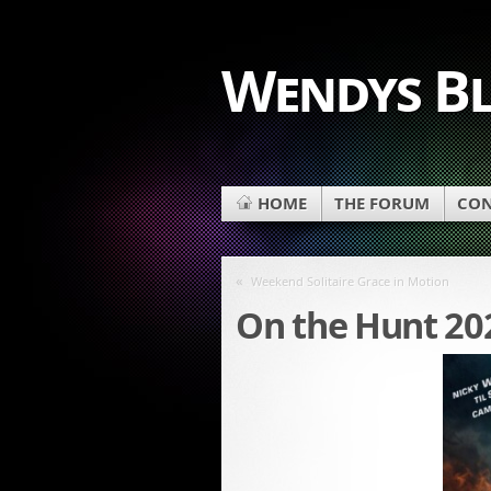
Wendys B
HOME
THE FORUM
CON
«
Weekend Solitaire Grace in Motion
On the Hunt 20