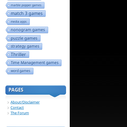
marble popper games
match 3 games
media apps
nonogram games
puzzle games
strategy games
Thriller
Time Management games
word games
PAGES
About/Disclaimer
Contact
The Forum